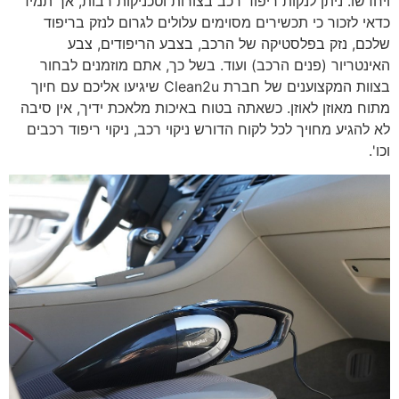
ויחדשו. ניתן לנקות ריפוד רכב בצורות וטכניקות רבות, אך תמיד
כדאי לזכור כי תכשירים מסוימים עלולים לגרום לנזק בריפוד
שלכם, נזק בפלסטיקה של הרכב, בצבע הריפודים, צבע
האינטריור (פנים הרכב) ועוד. בשל כך, אתם מוזמנים לבחור
בצוות המקצוענים של חברת Clean2u שיגיעו אליכם עם חיוך
מתוח מאוזן לאוזן. כשאתה בטוח באיכות מלאכת ידיך, אין סיבה
לא להגיע מחויך לכל לקוח הדורש ניקוי רכב, ניקוי ריפוד רכבים
וכו'.